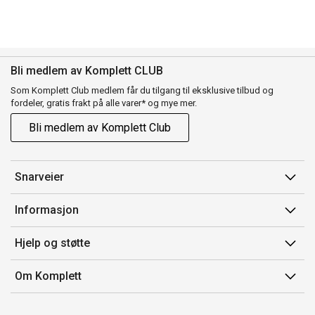
Bli medlem av Komplett CLUB
Som Komplett Club medlem får du tilgang til eksklusive tilbud og
fordeler, gratis frakt på alle varer* og mye mer.
Bli medlem av Komplett Club
Snarveier
Min side
Informasjon
Ordreoversikt
Salgsbetingelser
Hjelp og støtte
Flex
Medlemsvilkår for Komplett Club
Kontakt oss
Komplett Club
Om Komplett
Merker/produsent
Kundeservice
Om oss
EE-avfall