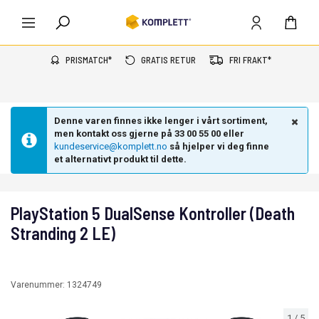
PRISMATCH*
GRATIS RETUR
FRI FRAKT*
Denne varen finnes ikke lenger i vårt sortiment,
men kontakt oss gjerne på 33 00 55 00 eller
kundeservice@komplett.no
så hjelper vi deg finne
et alternativt produkt til dette.
PlayStation 5 DualSense Kontroller (Death
Stranding 2 LE)
Varenummer:
1324749
1
/
5