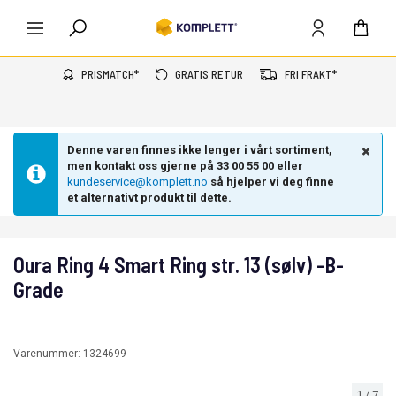
PRISMATCH*
GRATIS RETUR
FRI FRAKT*
Denne varen finnes ikke lenger i vårt sortiment,
men kontakt oss gjerne på 33 00 55 00 eller
kundeservice@komplett.no
så hjelper vi deg finne
et alternativt produkt til dette.
Oura Ring 4 Smart Ring str. 13 (sølv) -B-
Grade
Varenummer:
1324699
1
/
7