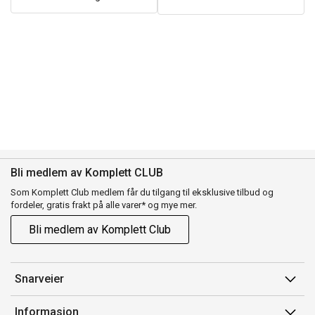
Bli medlem av Komplett CLUB
Som Komplett Club medlem får du tilgang til eksklusive tilbud og
fordeler, gratis frakt på alle varer* og mye mer.
Bli medlem av Komplett Club
Snarveier
Min side
Informasjon