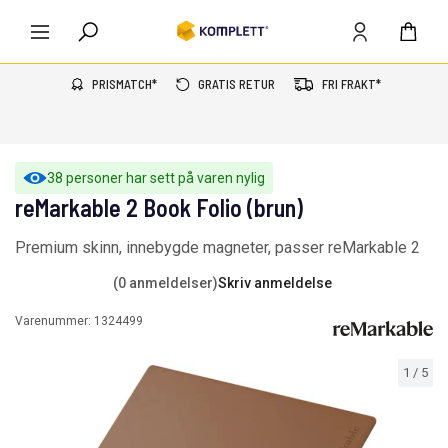
PRISMATCH*
GRATIS RETUR
FRI FRAKT*
38 personer har sett på varen nylig
reMarkable 2 Book Folio (brun)
Premium skinn, innebygde magneter, passer reMarkable 2
(0 anmeldelser)
Skriv anmeldelse
Varenummer:
1324499
1
/
5