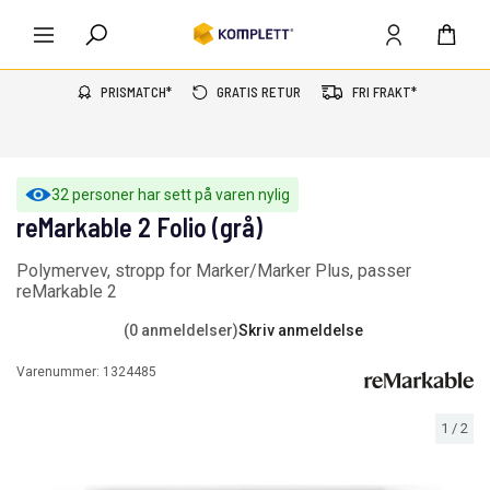
PRISMATCH*
GRATIS RETUR
FRI FRAKT*
32 personer har sett på varen nylig
reMarkable 2 Folio (grå)
Polymervev, stropp for Marker/Marker Plus, passer
reMarkable 2
(0 anmeldelser)
Skriv anmeldelse
Varenummer:
1324485
1
/
2