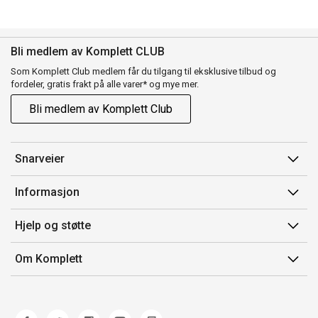
Bli medlem av Komplett CLUB
Som Komplett Club medlem får du tilgang til eksklusive tilbud og
fordeler, gratis frakt på alle varer* og mye mer.
Bli medlem av Komplett Club
Snarveier
Min side
Informasjon
Ordreoversikt
Salgsbetingelser
Hjelp og støtte
Flex
Medlemsvilkår for Komplett Club
Kontakt oss
Komplett Club
Om Komplett
Merker/produsent
Kundeservice
Om oss
EE-avfall
Ofte stilte spørsmål
Jobb i Komplett