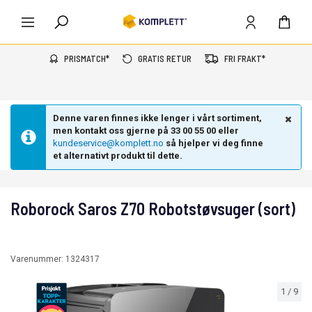
PRISMATCH*
GRATIS RETUR
FRI FRAKT*
Denne varen finnes ikke lenger i vårt sortiment,
men kontakt oss gjerne på 33 00 55 00 eller
kundeservice@komplett.no
så hjelper vi deg finne
et alternativt produkt til dette.
Roborock Saros Z70 Robotstøvsuger (sort)
Varenummer:
1324317
1
/
9