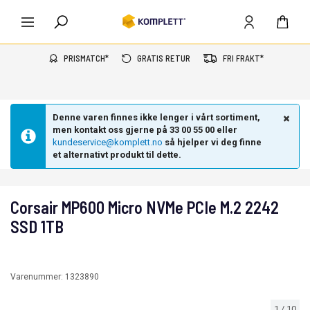
PRISMATCH*
GRATIS RETUR
FRI FRAKT*
Denne varen finnes ikke lenger i vårt sortiment,
men kontakt oss gjerne på 33 00 55 00 eller
kundeservice@komplett.no
så hjelper vi deg finne
et alternativt produkt til dette.
Corsair MP600 Micro NVMe PCIe M.2 2242
SSD 1TB
Varenummer:
1323890
1
/
10