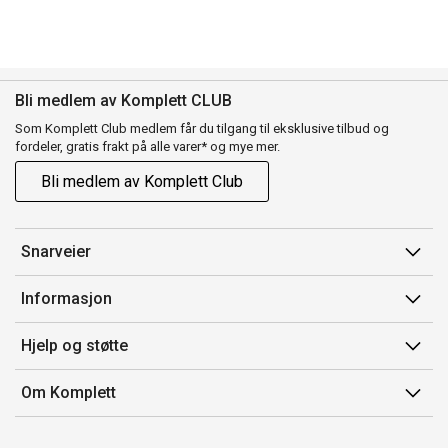
Bli medlem av Komplett CLUB
Som Komplett Club medlem får du tilgang til eksklusive tilbud og
fordeler, gratis frakt på alle varer* og mye mer.
Bli medlem av Komplett Club
Snarveier
Min side
Informasjon
Ordreoversikt
Salgsbetingelser
Hjelp og støtte
Flex
Medlemsvilkår for Komplett Club
Kontakt oss
Komplett Club
Om Komplett
Merker/produsent
Kundeservice
Om oss
EE-avfall