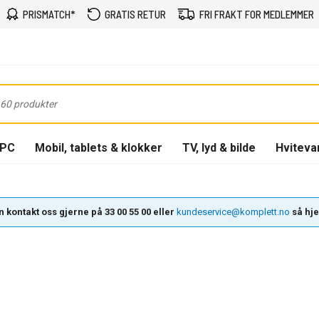
PRISMATCH*
GRATIS RETUR
FRI FRAKT FOR MEDLEMMER
-PC
Mobil, tablets & klokker
TV, lyd & bilde
Hviteva
 kontakt oss gjerne på 33 00 55 00 eller
kundeservice@komplett.no
så hjel