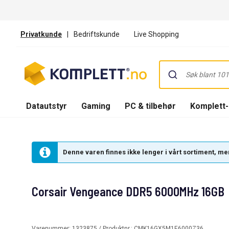
Privatkunde
|
Bedriftskunde
Live Shopping
Datautstyr
Gaming
PC & tilbehør
Komplett
Denne varen finnes ikke lenger i vårt sortiment, men
Corsair Vengeance DDR5 6000MHz 16GB
Varenummer:
1323875
/ Produktnr.:
CMK16GX5M1E6000Z36