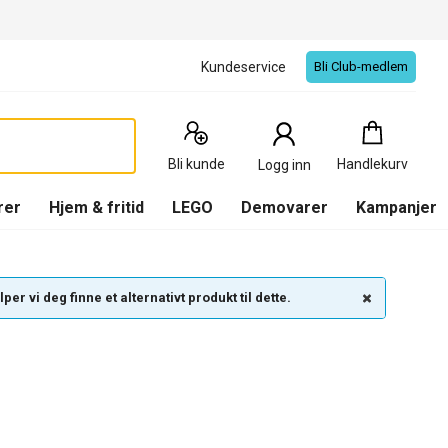
Kundeservice
Bli Club-medlem
Handlekurv
:
0
Produkter
Bli kunde
Handlekurv
Logg inn
(
Handlekurv
)
rer
Hjem & fritid
LEGO
Demovarer
Kampanjer
per vi deg finne et alternativt produkt til dette.