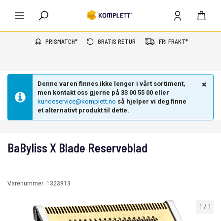
PRISMATCH*
GRATIS RETUR
FRI FRAKT*
Denne varen finnes ikke lenger i vårt sortiment,
men kontakt oss gjerne på 33 00 55 00 eller
kundeservice@komplett.no
så hjelper vi deg finne
et alternativt produkt til dette.
BaByliss X Blade Reserveblad
Varenummer:
1323813
1
/
1