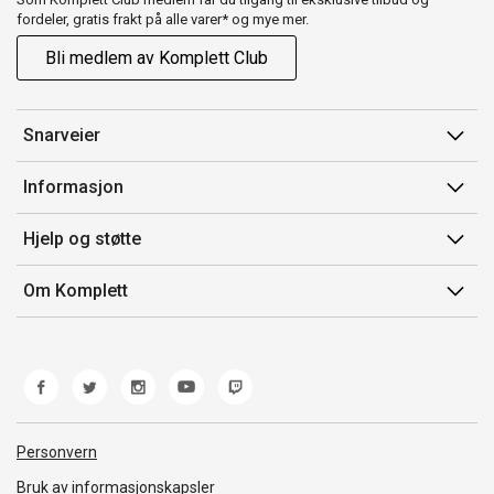
fordeler, gratis frakt på alle varer* og mye mer.
Bli medlem av Komplett Club
Snarveier
Min side
Informasjon
Ordreoversikt
Salgsbetingelser
Hjelp og støtte
Flex
Medlemsvilkår for Komplett Club
Kontakt oss
Komplett Club
Om Komplett
Merker/produsent
Kundeservice
Om oss
EE-avfall
Ofte stilte spørsmål
Jobb i Komplett
Retur
Miljøarbeid og ESG
Reklamasjon og garanti
Åpenhetsloven
Personvern
Frakt og levering
Whistleblowing
Bruk av informasjonskapsler