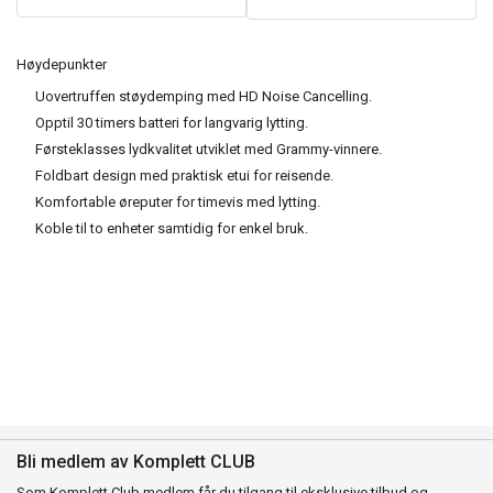
Høydepunkter
Uovertruffen støydemping med HD Noise Cancelling.
Opptil 30 timers batteri for langvarig lytting.
Førsteklasses lydkvalitet utviklet med Grammy-vinnere.
Foldbart design med praktisk etui for reisende.
Komfortable øreputer for timevis med lytting.
Koble til to enheter samtidig for enkel bruk.
Bli medlem av Komplett CLUB
Som Komplett Club medlem får du tilgang til eksklusive tilbud og