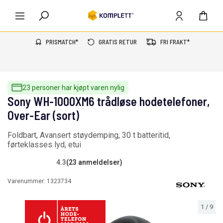
PRISMATCH*
GRATIS RETUR
FRI FRAKT*
23 personer har kjøpt varen nylig
Sony WH-1000XM6 trådløse hodetelefoner,
Over-Ear (sort)
Foldbart, Avansert støydemping, 30 t batteritid,
førteklasses lyd, etui
4.3
(23 anmeldelser)
Varenummer:
1323734
1
/
9