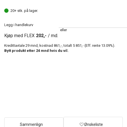
20+ stk. på lager.
Legg i handlekurv
eller
Kjøp med FLEX
202,-
/ md.
Kredittavtale
29
mnd, kostnad
861,-
, totalt
5 851,-
(Eff. rente
13.09
%).
Bytt produkt etter
24
mnd hvis du vil.
Sammenlign
Ønskeliste