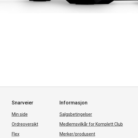
Snarveier
Informasjon
Min side
Salgsbetingelser
Ordreoversikt
Medlemsvilkår for Komplett Club
Flex
Merker/produsent