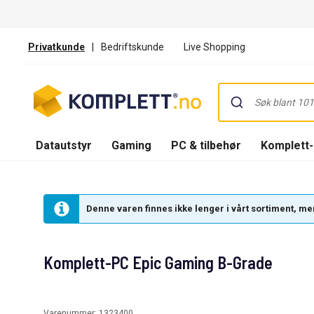
Privatkunde
|
Bedriftskunde
Live Shopping
Datautstyr
Gaming
PC & tilbehør
Komplett
Denne varen finnes ikke lenger i vårt sortiment, men
Komplett-PC Epic Gaming B-Grade
Varenummer:
1323400