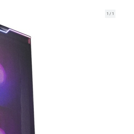
1
/
1