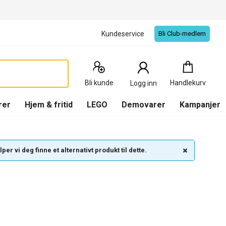
Kundeservice
Bli Club-medlem
Handlekurv
:
0
Produkter
Bli kunde
Handlekurv
Logg inn
(
Handlekurv
)
rer
Hjem & fritid
LEGO
Demovarer
Kampanjer
per vi deg finne et alternativt produkt til dette.