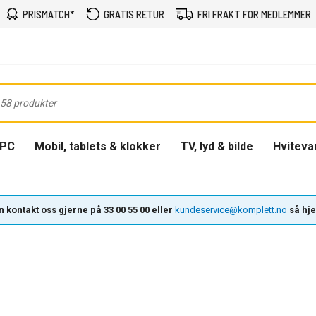
PRISMATCH*
GRATIS RETUR
FRI FRAKT FOR MEDLEMMER
-PC
Mobil, tablets & klokker
TV, lyd & bilde
Hviteva
 kontakt oss gjerne på 33 00 55 00 eller
kundeservice@komplett.no
så hjel