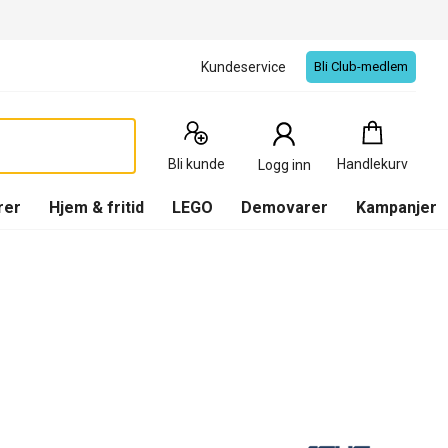
Kundeservice
Bli Club-medlem
Handlekurv
:
0
Produkter
Bli kunde
Handlekurv
Logg inn
(
Handlekurv
)
rer
Hjem & fritid
LEGO
Demovarer
Kampanjer