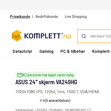
Privatkunde
|
Bedriftskunde
Live Shopping
Datautstyr
Gaming
PC & tilbehør
Komplett
47 personer har kjøpt varen nylig
ASUS 24" skjerm VA249HG
1920x1080 IPS, 120hz, 1ms, 1500:1, VGA/HDMI
4.6
(5 anmeldelser)
Varenummer:
1323303
/ Produktnr.:
90LM02W0-B01171