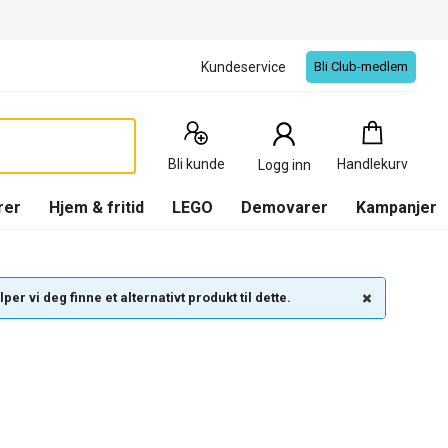
Kundeservice
Bli Club-medlem
Handlekurv
:
0
Produkter
Bli kunde
Handlekurv
Logg inn
(
Handlekurv
)
rer
Hjem & fritid
LEGO
Demovarer
Kampanjer
per vi deg finne et alternativt produkt til dette.