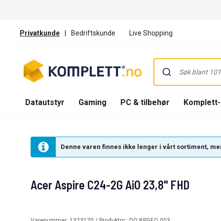
Privatkunde
|
Bedriftskunde
Live Shopping
Datautstyr
Gaming
PC & tilbehør
Komplett
Denne varen finnes ikke lenger i vårt sortiment, men
Acer Aspire C24-2G AiO 23,8" FHD
Varenummer:
1323120
/ Produktnr.:
DQ.BPGEQ.003