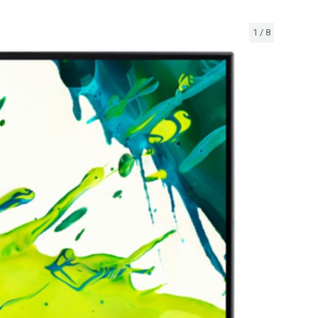
1
/
8