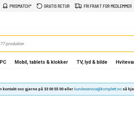
PRISMATCH*
GRATIS RETUR
FRI FRAKT FOR MEDLEMMER
-PC
Mobil, tablets & klokker
TV, lyd & bilde
Hviteva
 kontakt oss gjerne på 33 00 55 00 eller
kundeservice@komplett.no
så hjel