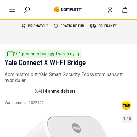
PRISMATCH*
GRATIS RETUR
FRI FRAKT*
101 personer har kjøpt varen nylig
Yale Connect X Wi-FI Bridge
Administrer ditt Yale Smart Security Ecosystem uansett
hvor du er.
3.4
(14 anmeldelser)
Varenummer:
1322992
1
/
5