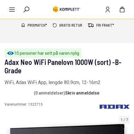
PRISMATCH*
GRATIS RETUR
FRI FRAKT*
10 personer har sett på varen nylig
Adax Neo WiFi Panelovn 1000W (sort) -B-
Grade
WiFi, Adax WiFi App, lengde 80.9cm, 12-16m2
(0 anmeldelser)
Skriv anmeldelse
Varenummer:
1322715
1
/
7