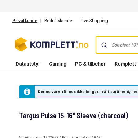
Privatkunde
|
Bedriftskunde
Live Shopping
Datautstyr
Gaming
PC & tilbehør
Komplett
Denne varen finnes ikke lenger i vårt sortiment, men
Targus Pulse 15-16" Sleeve (charcoal)
Varenummer:
1322663
/ Produktnr.:
TBS97104GL