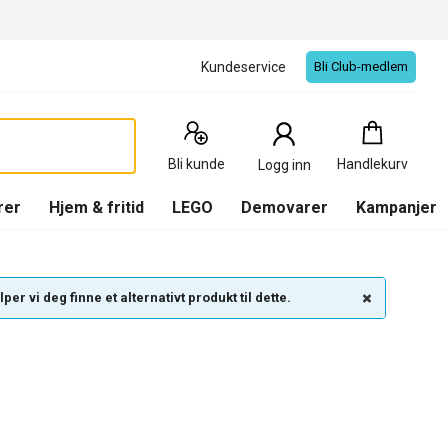
Kundeservice
Bli Club-medlem
Handlekurv
:
0
Produkter
Bli kunde
Handlekurv
Logg inn
(
Handlekurv
)
rer
Hjem & fritid
LEGO
Demovarer
Kampanjer
per vi deg finne et alternativt produkt til dette.