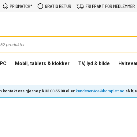
PRISMATCH*
GRATIS RETUR
FRI FRAKT FOR MEDLEMMER
-PC
Mobil, tablets & klokker
TV, lyd & bilde
Hviteva
 kontakt oss gjerne på 33 00 55 00 eller
kundeservice@komplett.no
så hjel