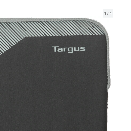
1
/
4