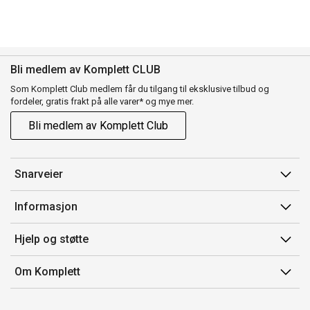
Bli medlem av Komplett CLUB
Som Komplett Club medlem får du tilgang til eksklusive tilbud og
fordeler, gratis frakt på alle varer* og mye mer.
Bli medlem av Komplett Club
Snarveier
Min side
Informasjon
Ordreoversikt
Salgsbetingelser
Hjelp og støtte
Flex
Medlemsvilkår for Komplett Club
Kontakt oss
Komplett Club
Om Komplett
Merker/produsent
Kundeservice
Om oss
EE-avfall