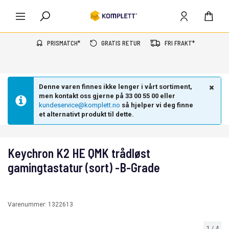
PRISMATCH*
GRATIS RETUR
FRI FRAKT*
Denne varen finnes ikke lenger i vårt sortiment,
men kontakt oss gjerne på 33 00 55 00 eller
kundeservice@komplett.no
så hjelper vi deg finne
et alternativt produkt til dette.
Keychron K2 HE QMK trådløst
gamingtastatur (sort) -B-Grade
Varenummer:
1322613
1
/
4