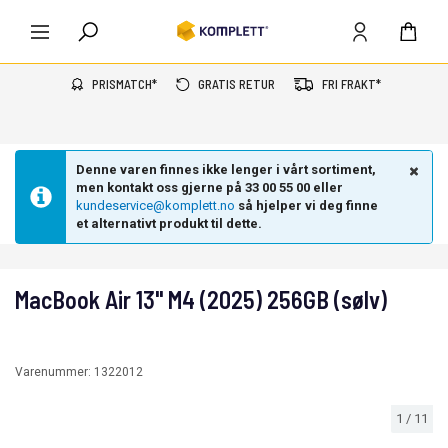
PRISMATCH*
GRATIS RETUR
FRI FRAKT*
Denne varen finnes ikke lenger i vårt sortiment,
men kontakt oss gjerne på 33 00 55 00 eller
kundeservice@komplett.no
så hjelper vi deg finne
et alternativt produkt til dette.
MacBook Air 13" M4 (2025) 256GB (sølv)
Varenummer:
1322012
1
/
11