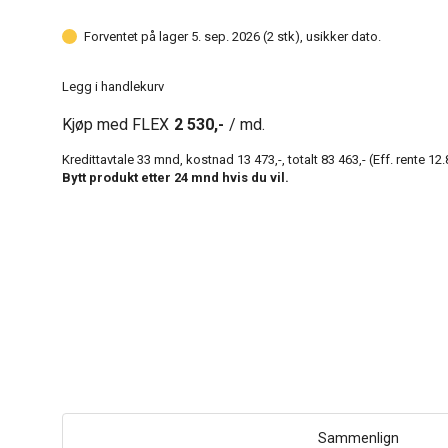
Forventet på lager 5. sep. 2026 (2 stk), usikker dato.
Legg i handlekurv
Kjøp med FLEX
2 530,-
/ md.
Kredittavtale
33
mnd, kostnad
13 473,-
, totalt
83 463,-
(Eff. rente
12.
Bytt produkt etter
24
mnd hvis du vil.
Sammenlign