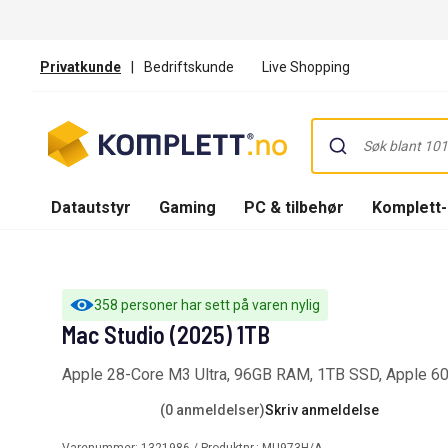
Privatkunde
|
Bedriftskunde
Live Shopping
Datautstyr
Gaming
PC & tilbehør
Komplett
358 personer har sett på varen nylig
Mac Studio (2025) 1TB
Apple 28-Core M3 Ultra, 96GB RAM, 1TB SSD, Apple 6
(0 anmeldelser)
Skriv anmeldelse
Varenummer:
1321986
/ Produktnr.:
MU973H/A