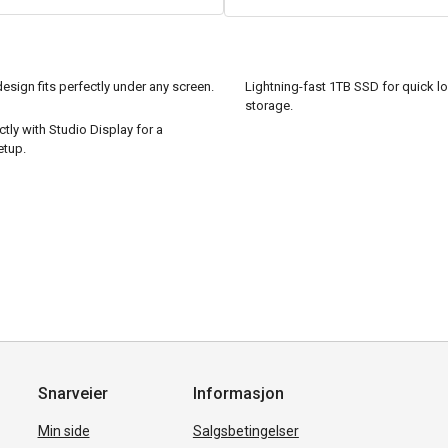
sign fits perfectly under any screen.
Lightning-fast 1TB SSD for quick l
storage.
ctly with Studio Display for a
etup.
Snarveier
Informasjon
Min side
Salgsbetingelser