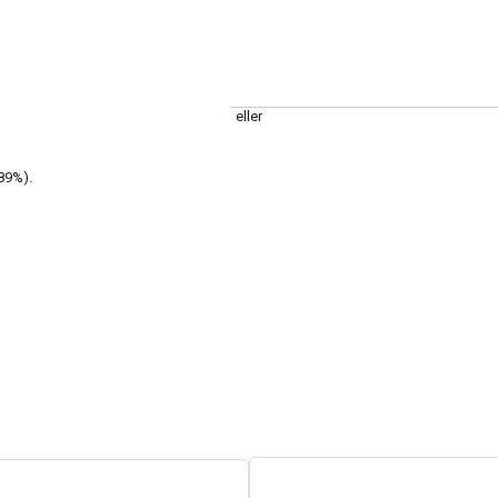
eller
89
%).