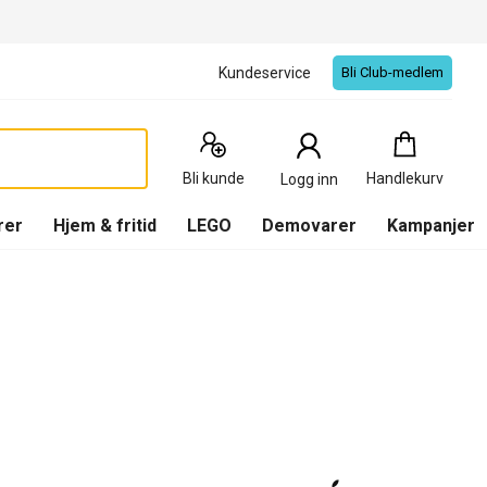
Kundeservice
Bli Club-medlem
Handlekurv
:
0
Produkter
Bli kunde
Handlekurv
Logg inn
(
Handlekurv
)
rer
Hjem & fritid
LEGO
Demovarer
Kampanjer