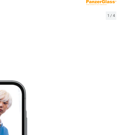
1
/
4