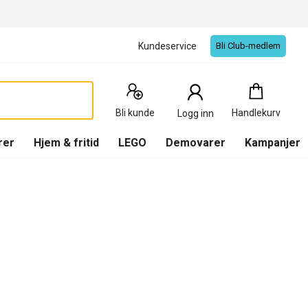
Kundeservice
Bli Club-medlem
Handlekurv
:
0
Produkter
Bli kunde
Handlekurv
Logg inn
(
Handlekurv
)
rer
Hjem & fritid
LEGO
Demovarer
Kampanjer