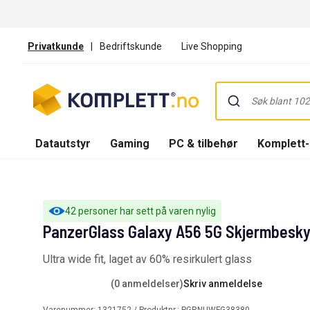
Privatkunde
|
Bedriftskunde
Live Shopping
Datautstyr
Gaming
PC & tilbehør
Komplett
42 personer har sett på varen nylig
PanzerGlass Galaxy A56 5G Skjermbesky
Ultra wide fit, laget av 60% resirkulert glass
(0 anmeldelser)
Skriv anmeldelse
Varenummer:
1321752
/ Produktnr.:
PGRNUWFG38380