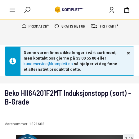
PRISMATCH*
GRATIS RETUR
FRI FRAKT*
Denne varen finnes ikke lenger i vårt sortiment,
men kontakt oss gjerne på 33 00 55 00 eller
kundeservice@komplett.no
så hjelper vi deg finne
et alternativt produkt til dette.
Beko HII64201F2MT Induksjonstopp (sort) -
B-Grade
Varenummer:
1321603
1
/
6