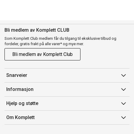
Bli medlem av Komplett CLUB
Som Komplett Club medlem får du tilgang til eksklusive tilbud og
fordeler, gratis frakt på alle varer* og mye mer.
Bli medlem av Komplett Club
Snarveier
Min side
Informasjon
Ordreoversikt
Salgsbetingelser
Hjelp og støtte
Flex
Medlemsvilkår for Komplett Club
Kontakt oss
Komplett Club
Om Komplett
Merker/produsent
Kundeservice
Om oss
EE-avfall