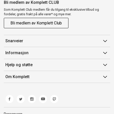
Bli medlem av Komplett CLUB
Som Komplett Club medlem får du tilgang til eksklusive tilbud og
fordeler, gratis frakt på alle varer* og mye mer.
Bli medlem av Komplett Club
Snarveier
Min side
Informasjon
Ordreoversikt
Salgsbetingelser
Hjelp og støtte
Flex
Medlemsvilkår for Komplett Club
Kontakt oss
Komplett Club
Om Komplett
Merker/produsent
Kundeservice
Om oss
EE-avfall
Ofte stilte spørsmål
Jobb i Komplett
Retur
Miljøarbeid og ESG
Reklamasjon og garanti
Åpenhetsloven