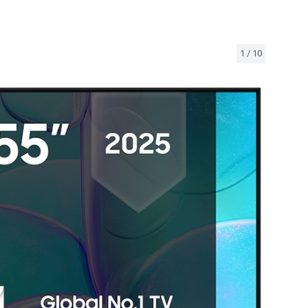
1
/
10