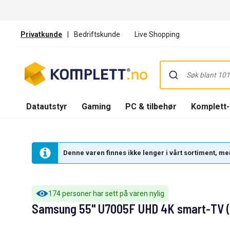
Privatkunde
|
Bedriftskunde
Live Shopping
Datautstyr
Gaming
PC & tilbehør
Komplett
Denne varen finnes ikke lenger i vårt sortiment, men
174 personer har sett på varen nylig
Samsung 55" U7005F UHD 4K smart-TV 