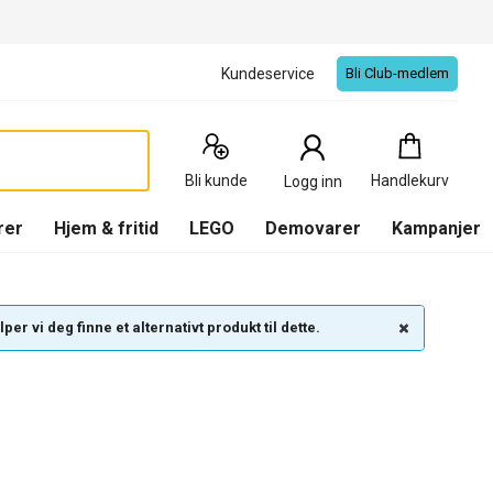
Kundeservice
Bli Club-medlem
Handlekurv
:
0
Produkter
Bli kunde
Handlekurv
Logg inn
(
Handlekurv
)
rer
Hjem & fritid
LEGO
Demovarer
Kampanjer
per vi deg finne et alternativt produkt til dette.