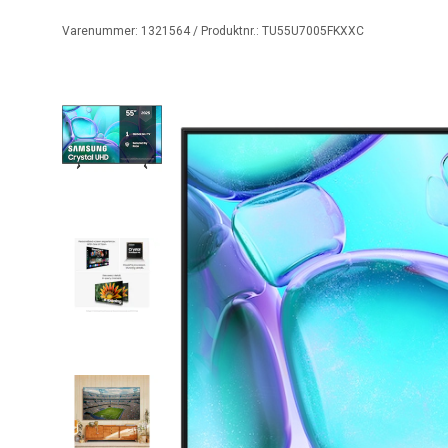
Varenummer:
1321564
/ Produktnr.:
TU55U7005FKXXC