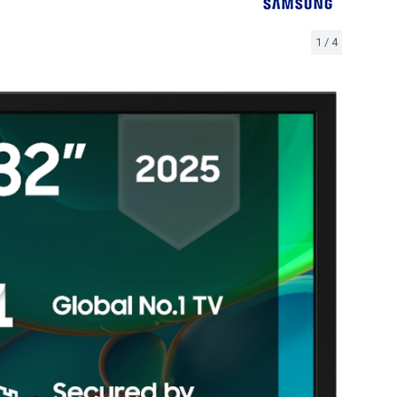
1
/
4