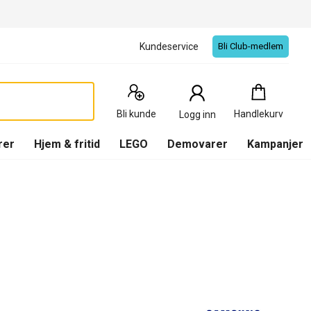
Kundeservice
Bli Club-medlem
Handlekurv
:
0
Produkter
Bli kunde
Handlekurv
Logg inn
(
Handlekurv
)
rer
Hjem & fritid
LEGO
Demovarer
Kampanjer