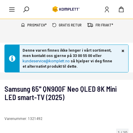
PRISMATCH*
GRATIS RETUR
FRI FRAKT*
Denne varen finnes ikke lenger i vårt sortiment,
men kontakt oss gjerne på 33 00 55 00 eller
kundeservice@komplett.no
så hjelper vi deg finne
et alternativt produkt til dette.
Samsung 65" QN900F Neo QLED 8K Mini
LED smart-TV (2025)
Varenummer:
1321492
1
/
10