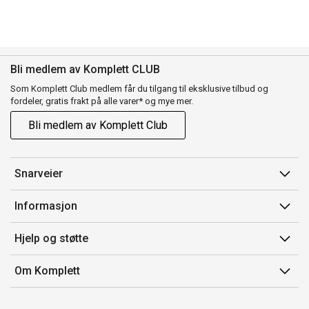
Bli medlem av Komplett CLUB
Som Komplett Club medlem får du tilgang til eksklusive tilbud og
fordeler, gratis frakt på alle varer* og mye mer.
Bli medlem av Komplett Club
Snarveier
Min side
Informasjon
Ordreoversikt
Salgsbetingelser
Hjelp og støtte
Flex
Medlemsvilkår for Komplett Club
Kontakt oss
Komplett Club
Om Komplett
Merker/produsent
Kundeservice
Om oss
EE-avfall