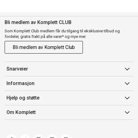
Bli medlem av Komplett CLUB
Som Komplett Club medlem får du tilgang til eksklusive tilbud og
fordeler, gratis frakt på alle varer* og mye mer.
Bli medlem av Komplett Club
Snarveier
Min side
Informasjon
Ordreoversikt
Salgsbetingelser
Hjelp og støtte
Flex
Medlemsvilkår for Komplett Club
Kontakt oss
Komplett Club
Om Komplett
Merker/produsent
Kundeservice
Om oss
EE-avfall
Ofte stilte spørsmål
Jobb i Komplett