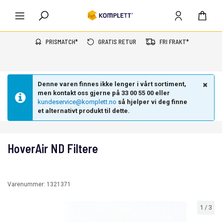
PRISMATCH*
GRATIS RETUR
FRI FRAKT*
Denne varen finnes ikke lenger i vårt sortiment,
men kontakt oss gjerne på 33 00 55 00 eller
kundeservice@komplett.no
så hjelper vi deg finne
et alternativt produkt til dette.
HoverAir ND Filtere
Varenummer:
1321371
1
/
3