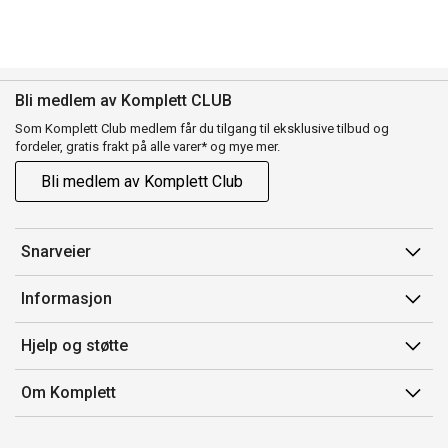
Bli medlem av Komplett CLUB
Som Komplett Club medlem får du tilgang til eksklusive tilbud og
fordeler, gratis frakt på alle varer* og mye mer.
Bli medlem av Komplett Club
Snarveier
Min side
Informasjon
Ordreoversikt
Salgsbetingelser
Hjelp og støtte
Flex
Medlemsvilkår for Komplett Club
Kontakt oss
Komplett Club
Om Komplett
Merker/produsent
Kundeservice
Om oss
EE-avfall