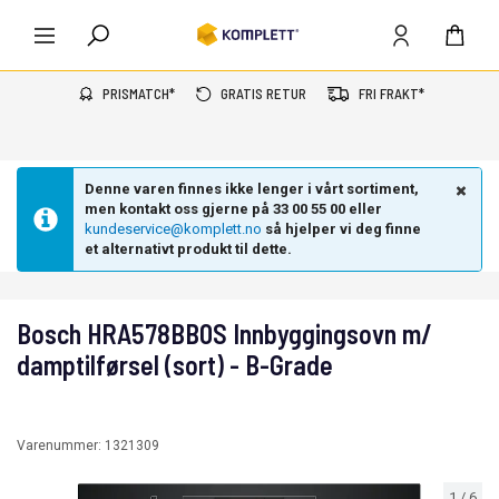
PRISMATCH*
GRATIS RETUR
FRI FRAKT*
Denne varen finnes ikke lenger i vårt sortiment,
men kontakt oss gjerne på 33 00 55 00 eller
kundeservice@komplett.no
så hjelper vi deg finne
et alternativt produkt til dette.
Bosch HRA578BB0S Innbyggingsovn m/
damptilførsel (sort) - B-Grade
Varenummer:
1321309
1
/
6