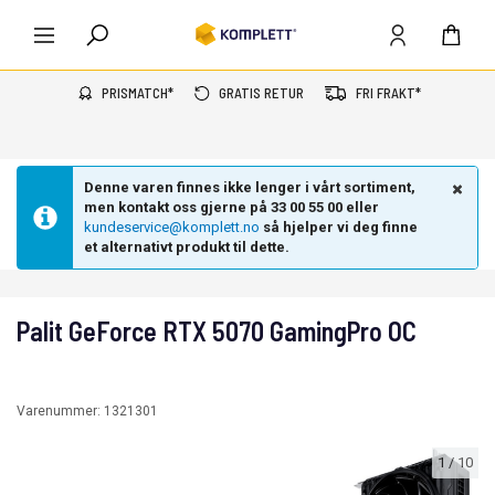
PRISMATCH*
GRATIS RETUR
FRI FRAKT*
Denne varen finnes ikke lenger i vårt sortiment,
men kontakt oss gjerne på 33 00 55 00 eller
kundeservice@komplett.no
så hjelper vi deg finne
et alternativt produkt til dette.
Palit GeForce RTX 5070 GamingPro OC
Varenummer:
1321301
1
/
10