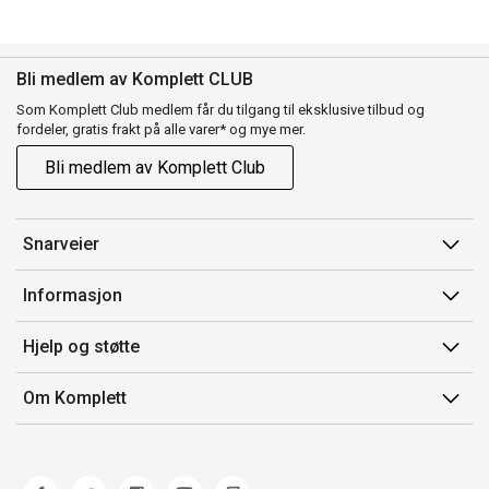
Bli medlem av Komplett CLUB
Som Komplett Club medlem får du tilgang til eksklusive tilbud og
fordeler, gratis frakt på alle varer* og mye mer.
Bli medlem av Komplett Club
Snarveier
Min side
Informasjon
Ordreoversikt
Salgsbetingelser
Hjelp og støtte
Flex
Medlemsvilkår for Komplett Club
Kontakt oss
Komplett Club
Om Komplett
Merker/produsent
Kundeservice
Om oss
EE-avfall
Ofte stilte spørsmål
Jobb i Komplett