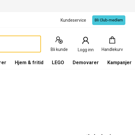
Kundeservice
Bli Club-medlem
Handlekurv
:
0
Produkter
Bli kunde
Handlekurv
Logg inn
(
Handlekurv
)
rer
Hjem & fritid
LEGO
Demovarer
Kampanjer