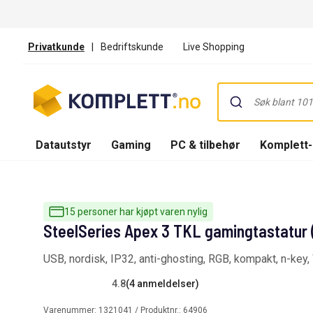
Privatkunde
|
Bedriftskunde
Live Shopping
Datautstyr
Gaming
PC & tilbehør
Komplett
15 personer har kjøpt varen nylig
SteelSeries Apex 3 TKL gamingtastatur (
USB, nordisk, IP32, anti-ghosting, RGB, kompakt, n-key
4.8
(4 anmeldelser)
Varenummer:
1321041
/ Produktnr.:
64906