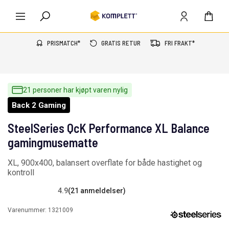
PRISMATCH*
GRATIS RETUR
FRI FRAKT*
21 personer har kjøpt varen nylig
Back 2 Gaming
SteelSeries QcK Performance XL Balance
gamingmusematte
XL, 900x400, balansert overflate for både hastighet og
kontroll
4.9
(21 anmeldelser)
Varenummer:
1321009