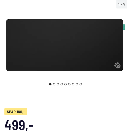
1
/
9
SPAR 180,-
499,-