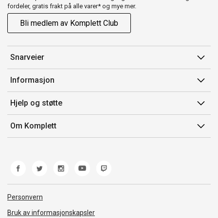
fordeler, gratis frakt på alle varer* og mye mer.
Bli medlem av Komplett Club
Snarveier
Min side
Informasjon
Ordreoversikt
Salgsbetingelser
Hjelp og støtte
Flex
Medlemsvilkår for Komplett Club
Kontakt oss
Komplett Club
Om Komplett
Merker/produsent
Kundeservice
Om oss
EE-avfall
Ofte stilte spørsmål
Jobb i Komplett
Retur
Miljøarbeid og ESG
Reklamasjon og garanti
Åpenhetsloven
Personvern
Frakt og levering
Whistleblowing
Bruk av informasjonskapsler