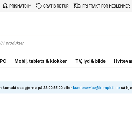
PRISMATCH*
GRATIS RETUR
FRI FRAKT FOR MEDLEMMER
-PC
Mobil, tablets & klokker
TV, lyd & bilde
Hviteva
 kontakt oss gjerne på 33 00 55 00 eller
kundeservice@komplett.no
så hjel