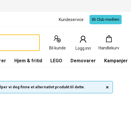
Kundeservice
Bli Club-medlem
Handlekurv
:
0
Produkter
Bli kunde
Handlekurv
Logg inn
(
Handlekurv
)
rer
Hjem & fritid
LEGO
Demovarer
Kampanjer
per vi deg finne et alternativt produkt til dette.