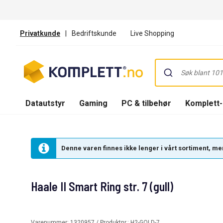
Privatkunde
|
Bedriftskunde
Live Shopping
Datautstyr
Gaming
PC & tilbehør
Komplett
Denne varen finnes ikke lenger i vårt sortiment, men
Haale II Smart Ring str. 7 (gull)
Varenummer:
1320957
/ Produktnr.:
H2-GOLD-7