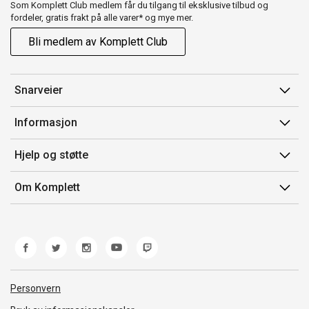
Som Komplett Club medlem får du tilgang til eksklusive tilbud og
fordeler, gratis frakt på alle varer* og mye mer.
Bli medlem av Komplett Club
Snarveier
Min side
Informasjon
Ordreoversikt
Salgsbetingelser
Hjelp og støtte
Flex
Medlemsvilkår for Komplett Club
Kontakt oss
Komplett Club
Om Komplett
Merker/produsent
Kundeservice
Om oss
EE-avfall
Ofte stilte spørsmål
Jobb i Komplett
Retur
Miljøarbeid og ESG
Reklamasjon og garanti
Åpenhetsloven
Personvern
Frakt og levering
Whistleblowing