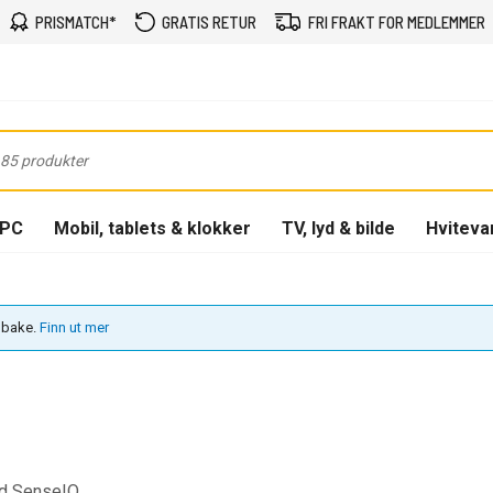
PRISMATCH*
GRATIS RETUR
FRI FRAKT FOR MEDLEMMER
-PC
Mobil, tablets & klokker
TV, lyd & bilde
Hviteva
ilbake.
Finn ut mer
med SenseIQ