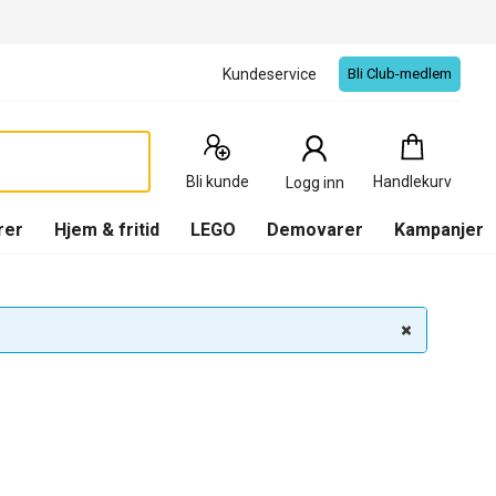
Kundeservice
Bli Club-medlem
Handlekurv
:
0
Produkter
Bli kunde
Handlekurv
Logg inn
(
Handlekurv
)
rer
Hjem & fritid
LEGO
Demovarer
Kampanjer