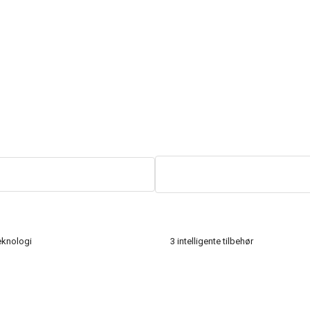
eknologi
3 intelligente tilbehør