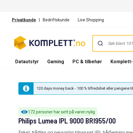
Privatkunde
|
Bedriftskunde
Live Shopping
Datautstyr
Gaming
PC & tilbehør
Komplett
120 days money back - 100 % tilfredshet eller pengene t
172 personer har sett på varen nylig
Philips Lumea IPL 9000 BRI955/00
Enkel, trådløs og personlig tilpasset IPL hårfjerning 