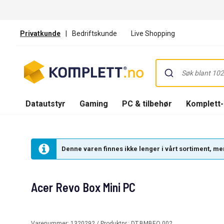
Privatkunde
|
Bedriftskunde
Live Shopping
Datautstyr
Gaming
PC & tilbehør
Komplett
Denne varen finnes ikke lenger i vårt sortiment, men
Acer Revo Box Mini PC
Varenummer:
1320292
/ Produktnr.:
DT.BMBEQ.002