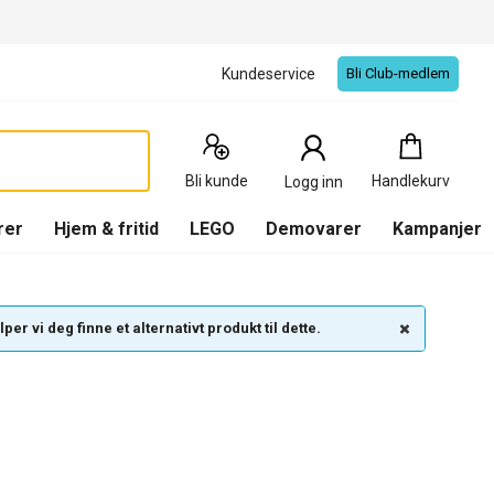
Kundeservice
Bli Club-medlem
Handlekurv
:
0
Produkter
Bli kunde
Handlekurv
Logg inn
(
Handlekurv
)
rer
Hjem & fritid
LEGO
Demovarer
Kampanjer
per vi deg finne et alternativt produkt til dette.