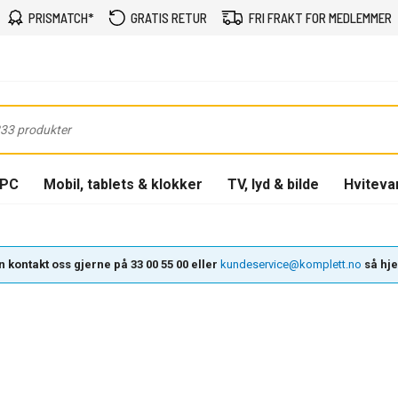
PRISMATCH*
GRATIS RETUR
FRI FRAKT FOR MEDLEMMER
-PC
Mobil, tablets & klokker
TV, lyd & bilde
Hviteva
 kontakt oss gjerne på 33 00 55 00 eller
kundeservice@komplett.no
så hjel