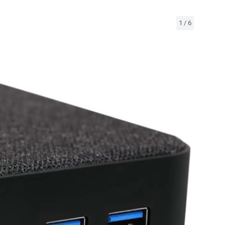
1
/
6