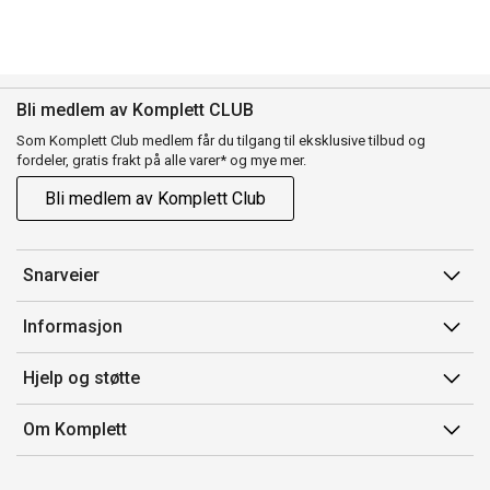
Bli medlem av Komplett CLUB
Som Komplett Club medlem får du tilgang til eksklusive tilbud og
fordeler, gratis frakt på alle varer* og mye mer.
Bli medlem av Komplett Club
Snarveier
Min side
Informasjon
Ordreoversikt
Salgsbetingelser
Hjelp og støtte
Flex
Medlemsvilkår for Komplett Club
Kontakt oss
Komplett Club
Om Komplett
Merker/produsent
Kundeservice
Om oss
EE-avfall