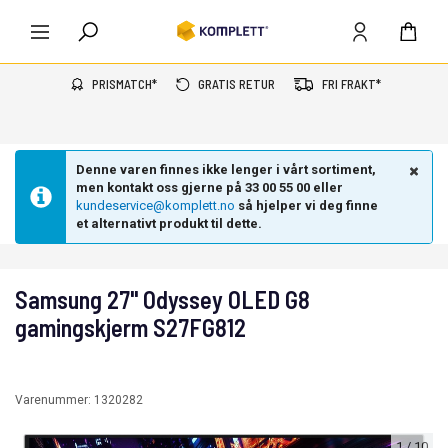
PRISMATCH*
GRATIS RETUR
FRI FRAKT*
Denne varen finnes ikke lenger i vårt sortiment,
men kontakt oss gjerne på 33 00 55 00 eller
kundeservice@komplett.no
så hjelper vi deg finne
et alternativt produkt til dette.
Samsung 27" Odyssey OLED G8
gamingskjerm S27FG812
Varenummer:
1320282
1
/
10