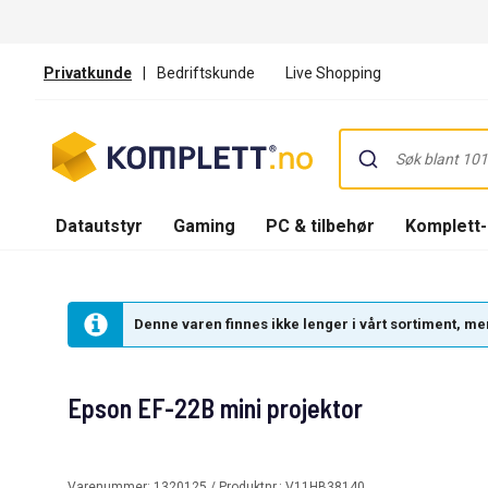
Privatkunde
|
Bedriftskunde
Live Shopping
Datautstyr
Gaming
PC & tilbehør
Komplett
Denne varen finnes ikke lenger i vårt sortiment, men
Epson EF-22B mini projektor
Varenummer:
1320125
/ Produktnr.:
V11HB38140