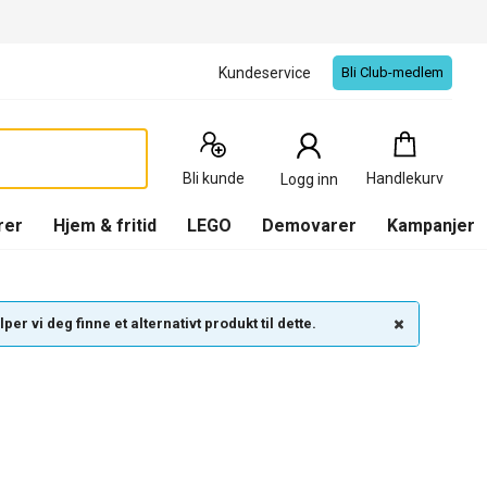
Kundeservice
Bli Club-medlem
Handlekurv
:
0
Produkter
Bli kunde
Handlekurv
Logg inn
(
Handlekurv
)
rer
Hjem & fritid
LEGO
Demovarer
Kampanjer
per vi deg finne et alternativt produkt til dette.