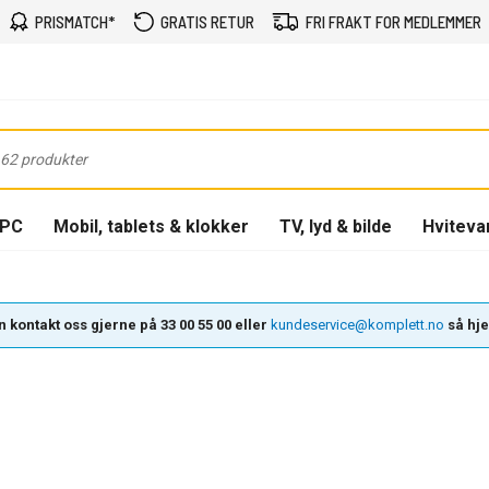
PRISMATCH*
GRATIS RETUR
FRI FRAKT FOR MEDLEMMER
-PC
Mobil, tablets & klokker
TV, lyd & bilde
Hviteva
 kontakt oss gjerne på 33 00 55 00 eller
kundeservice@komplett.no
så hjel