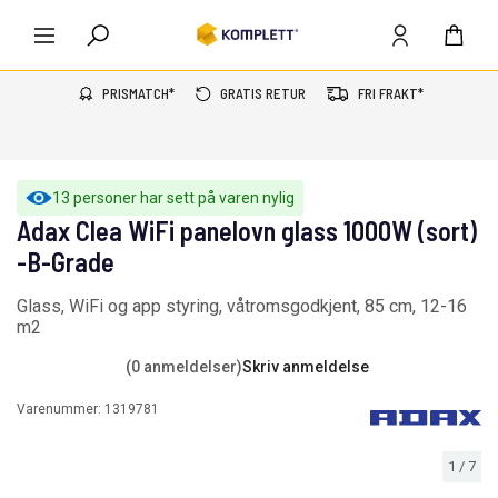
PRISMATCH*
GRATIS RETUR
FRI FRAKT*
13 personer har sett på varen nylig
Adax Clea WiFi panelovn glass 1000W (sort)
-B-Grade
Glass, WiFi og app styring, våtromsgodkjent, 85 cm, 12-16
m2
(0 anmeldelser)
Skriv anmeldelse
Varenummer:
1319781
1
/
7