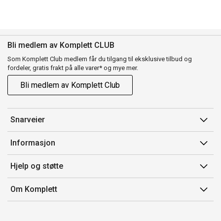
Bli medlem av Komplett CLUB
Som Komplett Club medlem får du tilgang til eksklusive tilbud og
fordeler, gratis frakt på alle varer* og mye mer.
Bli medlem av Komplett Club
Snarveier
Min side
Informasjon
Ordreoversikt
Salgsbetingelser
Hjelp og støtte
Flex
Medlemsvilkår for Komplett Club
Kontakt oss
Komplett Club
Om Komplett
Merker/produsent
Kundeservice
Om oss
EE-avfall
Ofte stilte spørsmål