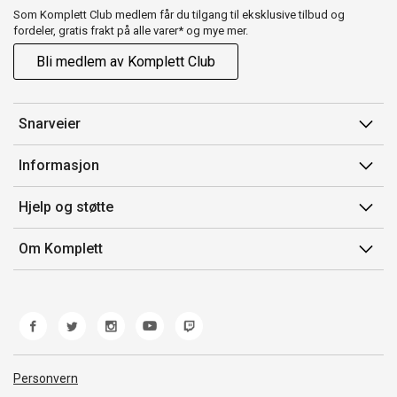
Som Komplett Club medlem får du tilgang til eksklusive tilbud og
fordeler, gratis frakt på alle varer* og mye mer.
Bli medlem av Komplett Club
Snarveier
Min side
Informasjon
Ordreoversikt
Salgsbetingelser
Hjelp og støtte
Flex
Medlemsvilkår for Komplett Club
Kontakt oss
Komplett Club
Om Komplett
Merker/produsent
Kundeservice
Om oss
EE-avfall
Ofte stilte spørsmål
Jobb i Komplett
Retur
Miljøarbeid og ESG
Reklamasjon og garanti
Åpenhetsloven
Personvern
Frakt og levering