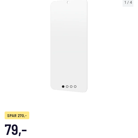
1
/
4
SPAR 270,-
79,-