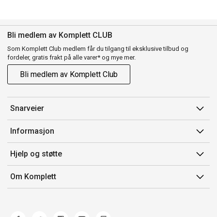
Bli medlem av Komplett CLUB
Som Komplett Club medlem får du tilgang til eksklusive tilbud og
fordeler, gratis frakt på alle varer* og mye mer.
Bli medlem av Komplett Club
Snarveier
Min side
Informasjon
Ordreoversikt
Salgsbetingelser
Hjelp og støtte
Flex
Medlemsvilkår for Komplett Club
Kontakt oss
Komplett Club
Om Komplett
Merker/produsent
Kundeservice
Om oss
EE-avfall
Ofte stilte spørsmål
Jobb i Komplett