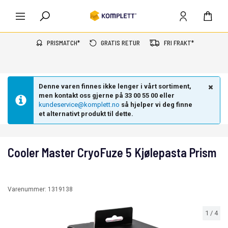
PRISMATCH*
GRATIS RETUR
FRI FRAKT*
Denne varen finnes ikke lenger i vårt sortiment,
men kontakt oss gjerne på 33 00 55 00 eller
kundeservice@komplett.no
så hjelper vi deg finne
et alternativt produkt til dette.
Cooler Master CryoFuze 5 Kjølepasta Prism
Varenummer:
1319138
1
/
4