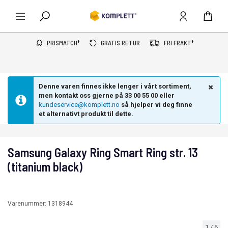
PRISMATCH*
GRATIS RETUR
FRI FRAKT*
Denne varen finnes ikke lenger i vårt sortiment,
men kontakt oss gjerne på 33 00 55 00 eller
kundeservice@komplett.no
så hjelper vi deg finne
et alternativt produkt til dette.
Samsung Galaxy Ring Smart Ring str. 13
(titanium black)
Varenummer:
1318944
1
/
6