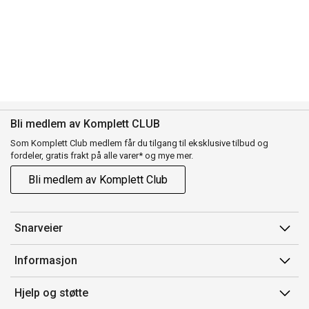
Bli medlem av Komplett CLUB
Som Komplett Club medlem får du tilgang til eksklusive tilbud og
fordeler, gratis frakt på alle varer* og mye mer.
Bli medlem av Komplett Club
Snarveier
Min side
Informasjon
Ordreoversikt
Salgsbetingelser
Hjelp og støtte
Flex