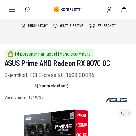
PRISMATCH*
GRATIS RETUR
FRI FRAKT*
14 personer har lagt til i handlekurv nylig
ASUS Prime AMD Radeon RX 9070 OC
Skjermkort, PCI Express 5.0, 16GB GDDR6
5
(9 anmeldelser)
Varenummer:
1318735
1
/
10