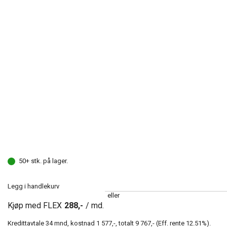
50+ stk. på lager.
Legg i handlekurv
eller
Kjøp med FLEX
288,-
/ md.
Kredittavtale
34
mnd, kostnad
1 577,-
, totalt
9 767,-
(Eff. rente
12.51
%).