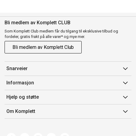
Bli medlem av Komplett CLUB
Som Komplett Club medlem får du tilgang til eksklusive tilbud og
fordeler, gratis frakt på alle varer* og mye mer.
Bli medlem av Komplett Club
Snarveier
Min side
Informasjon
Ordreoversikt
Salgsbetingelser
Hjelp og støtte
Flex
Medlemsvilkår for Komplett Club
Kontakt oss
Komplett Club
Om Komplett
Merker/produsent
Kundeservice
Om oss
EE-avfall
Ofte stilte spørsmål
Jobb i Komplett