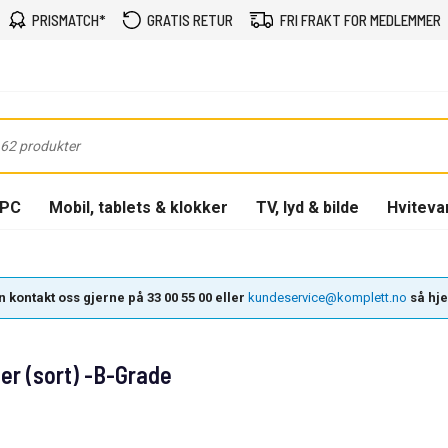
PRISMATCH*
GRATIS RETUR
FRI FRAKT FOR MEDLEMMER
-PC
Mobil, tablets & klokker
TV, lyd & bilde
Hviteva
 kontakt oss gjerne på 33 00 55 00 eller
kundeservice@komplett.no
så hjel
er (sort) -B-Grade