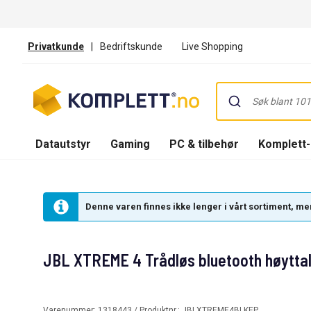
Privatkunde
|
Bedriftskunde
Live Shopping
Datautstyr
Gaming
PC & tilbehør
Komplett
Denne varen finnes ikke lenger i vårt sortiment, men
JBL XTREME 4 Trådløs bluetooth høyttal
Varenummer:
1318443
/ Produktnr.:
JBLXTREME4BLKEP