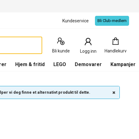
Kundeservice
Bli Club-medlem
Handlekurv
:
0
Produkter
Bli kunde
Handlekurv
Logg inn
(
Handlekurv
)
rer
Hjem & fritid
LEGO
Demovarer
Kampanjer
per vi deg finne et alternativt produkt til dette.