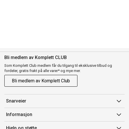
Bli medlem av Komplett CLUB
Som Komplett Club medlem får du tilgang til eksklusive tilbud og
fordeler, gratis frakt på alle varer* og mye mer.
Bli medlem av Komplett Club
Snarveier
Min side
Informasjon
Ordreoversikt
Salgsbetingelser
Hjelp og støtte