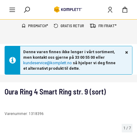
PRISMATCH*
GRATIS RETUR
FRI FRAKT*
Denne varen finnes ikke lenger i vårt sortiment,
men kontakt oss gjerne på 33 00 55 00 eller
kundeservice@komplett.no
så hjelper vi deg finne
et alternativt produkt til dette.
Oura Ring 4 Smart Ring str. 9 (sort)
Varenummer:
1318396
1
/
7