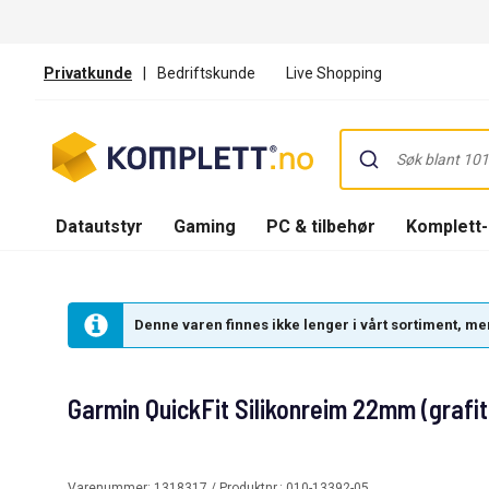
Privatkunde
|
Bedriftskunde
Live Shopping
Datautstyr
Gaming
PC & tilbehør
Komplett
Denne varen finnes ikke lenger i vårt sortiment, men
Garmin QuickFit Silikonreim 22mm (grafit
Varenummer:
1318317
/ Produktnr.:
010-13392-05