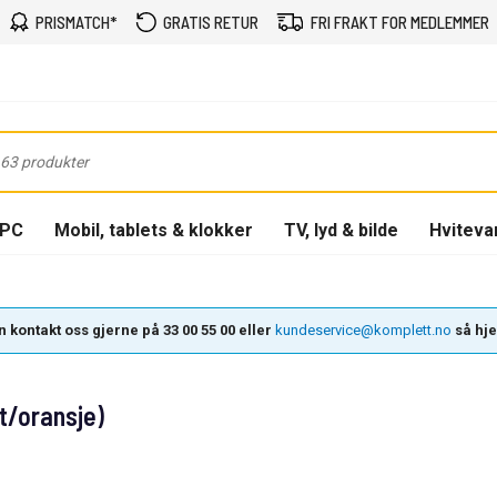
PRISMATCH*
GRATIS RETUR
FRI FRAKT FOR MEDLEMMER
-PC
Mobil, tablets & klokker
TV, lyd & bilde
Hviteva
 kontakt oss gjerne på 33 00 55 00 eller
kundeservice@komplett.no
så hjel
t/oransje)