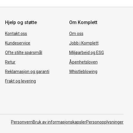
Hjelp og støtte
Om Komplett
Kontakt oss
Om oss
Kundeservice
Jobb i Komplett
Ofte stilte spørsmål
Miljøarbeid og ESG
Retur
Åpenhetsloven
Reklamasjon og garanti
Whistleblowing
Frakt og levering
Personvern
Bruk av informasjonskapsler
Personopplysninger