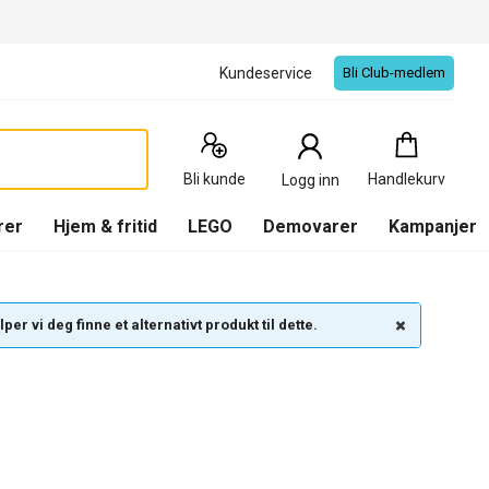
Kundeservice
Bli Club-medlem
Handlekurv
:
0
Produkter
Bli kunde
Handlekurv
Logg inn
(
Handlekurv
)
rer
Hjem & fritid
LEGO
Demovarer
Kampanjer
per vi deg finne et alternativt produkt til dette.