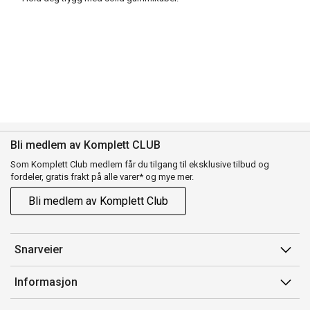
Bli medlem av Komplett CLUB
Som Komplett Club medlem får du tilgang til eksklusive tilbud og
fordeler, gratis frakt på alle varer* og mye mer.
Bli medlem av Komplett Club
Snarveier
Min side
Informasjon
Ordreoversikt
Salgsbetingelser