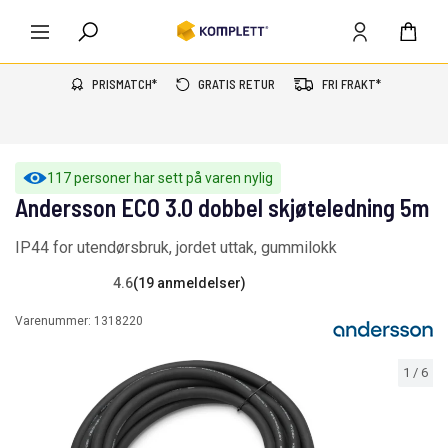
PRISMATCH*
GRATIS RETUR
FRI FRAKT*
117 personer har sett på varen nylig
Andersson ECO 3.0 dobbel skjøteledning 5m
IP44 for utendørsbruk, jordet uttak, gummilokk
4.6
(19 anmeldelser)
Varenummer:
1318220
1
/
6