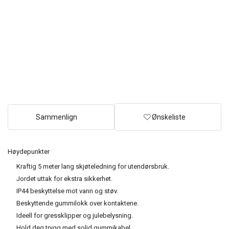
Sammenlign
Ønskeliste
Høydepunkter
Kraftig 5 meter lang skjøteledning for utendørsbruk.
Jordet uttak for ekstra sikkerhet.
IP44 beskyttelse mot vann og støv.
Beskyttende gummilokk over kontaktene.
Ideell for gressklipper og julebelysning.
Hold deg trygg med solid gummikabel.