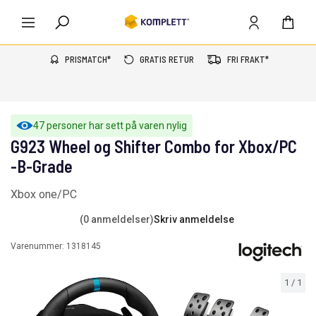
PRISMATCH*
GRATIS RETUR
FRI FRAKT*
47 personer har sett på varen nylig
G923 Wheel og Shifter Combo for Xbox/PC
-B-Grade
Xbox one/PC
(0 anmeldelser)
Skriv anmeldelse
Varenummer:
1318145
1
/
1