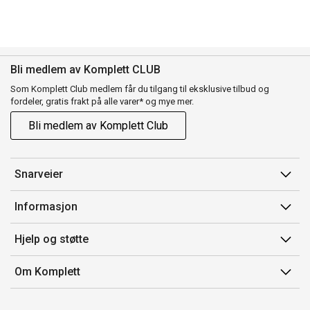
Bli medlem av Komplett CLUB
Som Komplett Club medlem får du tilgang til eksklusive tilbud og
fordeler, gratis frakt på alle varer* og mye mer.
Bli medlem av Komplett Club
Snarveier
Min side
Informasjon
Ordreoversikt
Salgsbetingelser
Hjelp og støtte
Flex
Medlemsvilkår for Komplett Club
Kontakt oss
Komplett Club
Om Komplett
Merker/produsent
Kundeservice
Om oss
EE-avfall