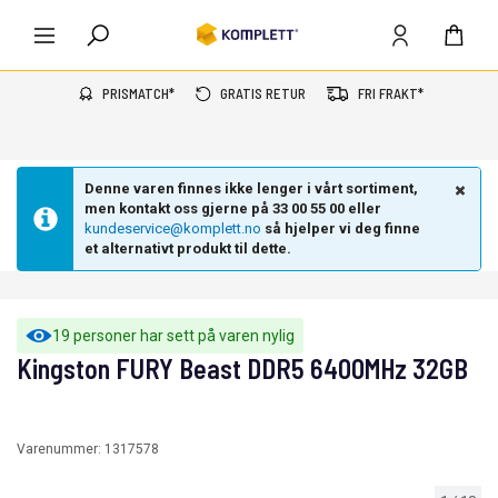
PRISMATCH*
GRATIS RETUR
FRI FRAKT*
Denne varen finnes ikke lenger i vårt sortiment,
men kontakt oss gjerne på 33 00 55 00 eller
kundeservice@komplett.no
så hjelper vi deg finne
et alternativt produkt til dette.
19 personer har sett på varen nylig
Kingston FURY Beast DDR5 6400MHz 32GB
Varenummer:
1317578