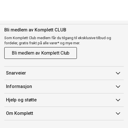
Bli medlem av Komplett CLUB
Som Komplett Club medlem får du tilgang til eksklusive tilbud og
fordeler, gratis frakt på alle varer* og mye mer.
Bli medlem av Komplett Club
Snarveier
Min side
Informasjon
Ordreoversikt
Salgsbetingelser
Hjelp og støtte
Flex
Medlemsvilkår for Komplett Club
Kontakt oss
Komplett Club
Om Komplett
Merker/produsent
Kundeservice
Om oss
EE-avfall