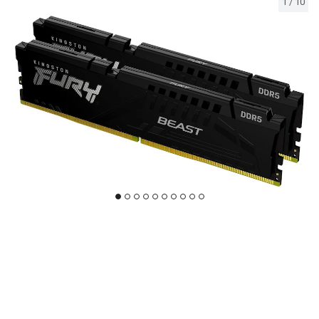
1
/
10