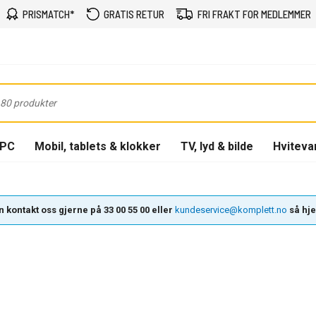
PRISMATCH*
GRATIS RETUR
FRI FRAKT FOR MEDLEMMER
-PC
Mobil, tablets & klokker
TV, lyd & bilde
Hviteva
 kontakt oss gjerne på 33 00 55 00 eller
kundeservice@komplett.no
så hjel