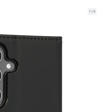
1
/
6