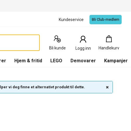
Kundeservice
Bli Club-medlem
Handlekurv
:
0
Produkter
Bli kunde
Handlekurv
Logg inn
(
Handlekurv
)
rer
Hjem & fritid
LEGO
Demovarer
Kampanjer
per vi deg finne et alternativt produkt til dette.