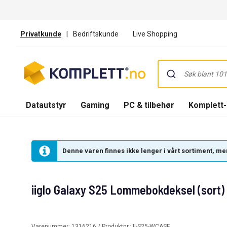
Privatkunde
|
Bedriftskunde
Live Shopping
Datautstyr
Gaming
PC & tilbehør
Komplett
Denne varen finnes ikke lenger i vårt sortiment, men
iiglo Galaxy S25 Lommebokdeksel (sort)
Varenummer:
1316216
/ Produktnr.:
II-S25-WCASE