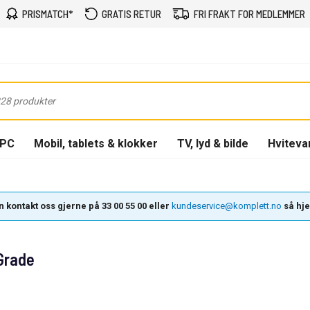
PRISMATCH*
GRATIS RETUR
FRI FRAKT FOR MEDLEMMER
-PC
Mobil, tablets & klokker
TV, lyd & bilde
Hviteva
 kontakt oss gjerne på 33 00 55 00 eller
kundeservice@komplett.no
så hjel
-Grade