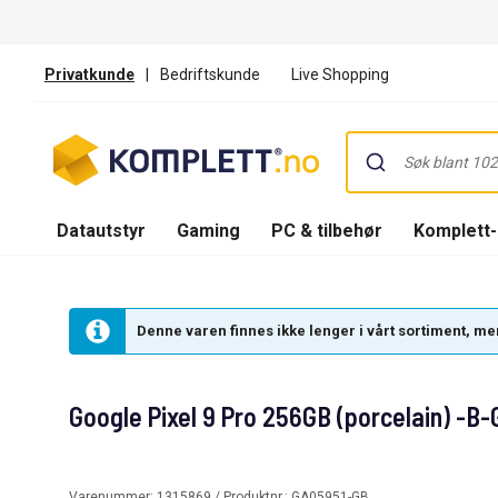
Privatkunde
|
Bedriftskunde
Live Shopping
Datautstyr
Gaming
PC & tilbehør
Komplett
Denne varen finnes ikke lenger i vårt sortiment, men
Google Pixel 9 Pro 256GB (porcelain) -B
Varenummer:
1315869
/ Produktnr.:
GA05951-GB