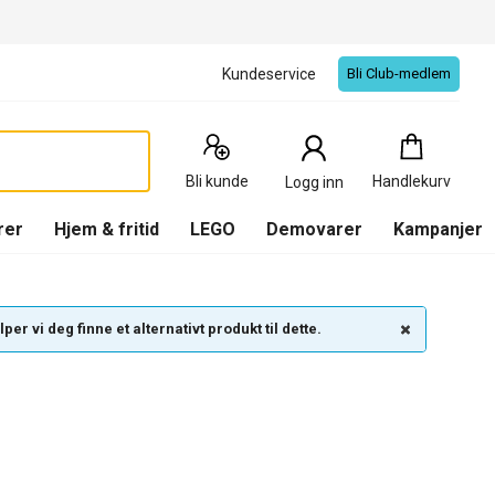
Kundeservice
Bli Club-medlem
Handlekurv
:
0
Produkter
Bli kunde
Handlekurv
Logg inn
(
Handlekurv
)
rer
Hjem & fritid
LEGO
Demovarer
Kampanjer
per vi deg finne et alternativt produkt til dette.