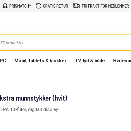
PRISMATCH*
GRATIS RETUR
FRI FRAKT FOR MEDLEMMER
-PC
Mobil, tablets & klokker
TV, lyd & bilde
Hviteva
tra munnstykker (hvit)
A 13-filter, digitalt display