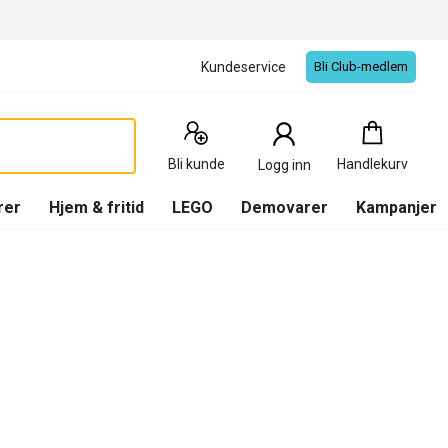
Kundeservice
Bli Club-medlem
Handlekurv
:
0
Produkter
Bli kunde
Handlekurv
Logg inn
(
Handlekurv
)
rer
Hjem & fritid
LEGO
Demovarer
Kampanjer