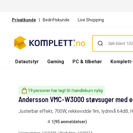
Privatkunde
|
Bedriftskunde
Live Shopping
Datautstyr
Gaming
PC & tilbehør
Komplett
19 personer har lagt til i handlekurv nylig
Andersson VMC-W3000 støvsuger med eks
Justerbar effekt, 700W, rekkevidde 9m, lydnivå 64dB, HEP
4.1
(95 anmeldelser)
Varenummer:
1315339
/ Produktnr.:
1029374